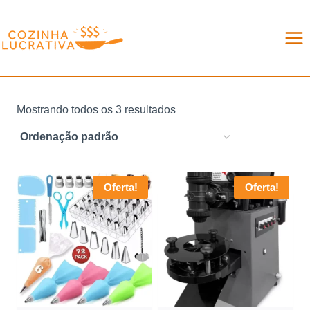
Pular
para
o
Conteúdo
Mostrando todos os 3 resultados
Oferta!
Oferta!