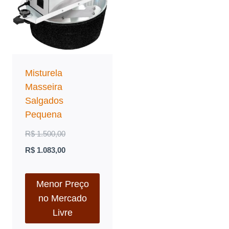
Misturela
Masseira
Salgados
Pequena
O
R$
1.500,00
preço
O
R$
1.083,00
original
preço
era:
atual
Menor Preço
no Mercado
R$ 1.500,00.
é:
Livre
R$ 1.083,00.