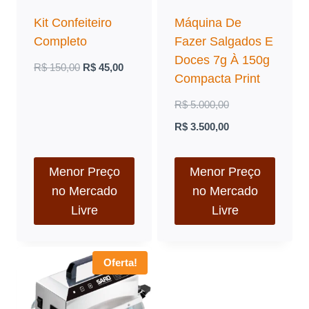
Kit Confeiteiro
Máquina De
Completo
Fazer Salgados E
Doces 7g À 150g
O
O
R$
150,00
R$
45,00
Compacta Print
preço
preço
O
R$
5.000,00
original
atual
preço
O
R$
3.500,00
era:
é:
original
preço
R$ 150,00.
R$ 45,00.
era:
atual
Menor Preço
Menor Preço
no Mercado
no Mercado
R$ 5.000,00.
é:
Livre
Livre
R$ 3.500,00.
Oferta!