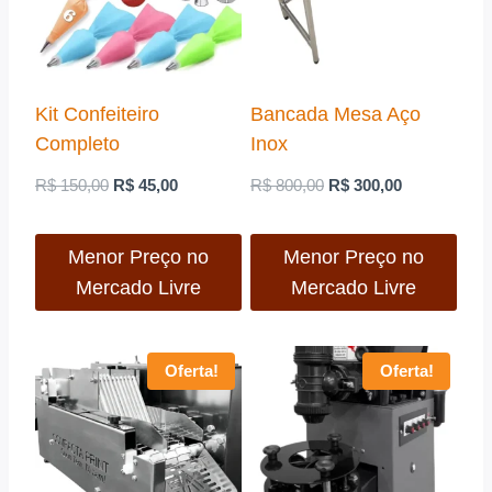
Kit Confeiteiro
Bancada Mesa Aço
Completo
Inox
O
O
O
O
R$
150,00
R$
45,00
R$
800,00
R$
300,00
preço
preço
preço
preço
original
atual
original
atual
Menor Preço no
Menor Preço no
Mercado Livre
Mercado Livre
era:
é:
era:
é:
R$ 150,00.
R$ 45,00.
R$ 800,00.
R$ 300,00.
Oferta!
Oferta!