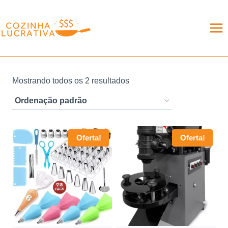
Pular
para
o
Conteúdo
Mostrando todos os 2 resultados
Oferta!
Oferta!